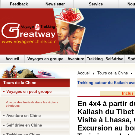
Feedback
Newsletter
Service
Nou
Accueil
Voyages en groupe
Aventure
Trekking
Self-drive
Spé
Accueil
Tours de la Chine
Tours de la Chine
Trekking autour du Kailash av
Voyages en petit groupe
Inclus
En 4x4 à partir 
Voyage des festivals dans les régions
ethniques
Kailash du Tibet
Aventure en Chine
Visite à Lhassa,
Self drive en Chine
Excursion au bo
Trekking en Chine