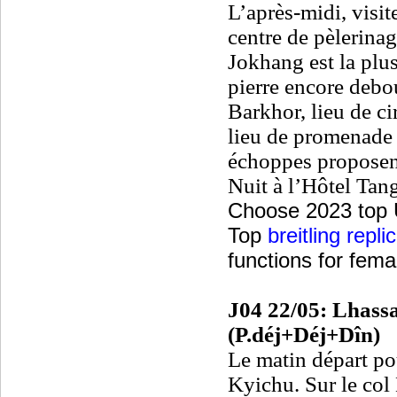
L’après-midi, visi
centre de pèlerinag
Jokhang est la plu
pierre encore debo
Barkhor, lieu de ci
lieu de promenade 
échoppes proposent
Nuit à l’Hôtel Tan
Choose 2023 top
Top
breitling repl
functions for fem
J04 22/05: Lhassa
(P.déj+Déj+Dîn)
Le matin départ po
Kyichu. Sur le col