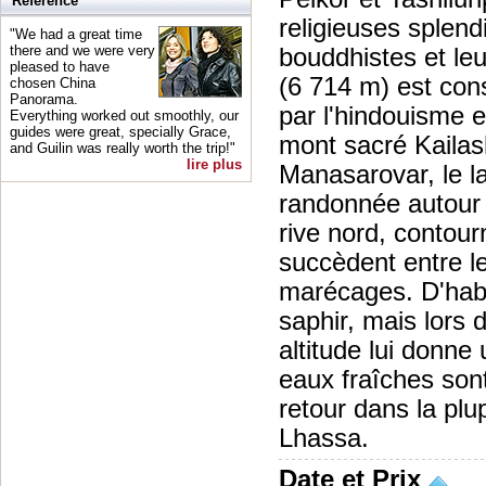
Référence
religieuses splend
"We had a great time
there and we were very
bouddhistes et leu
pleased to have
(6 714 m) est co
chosen China
Panorama.
par l'hindouisme e
Everything worked out smoothly, our
guides were great, specially Grace,
mont sacré Kailas
and Guilin was really worth the trip!"
lire plus
Manasarovar, le la
randonnée autour 
rive nord, contour
succèdent entre le
marécages. D'habi
saphir, mais lors 
altitude lui donn
eaux fraîches sont
retour dans la pl
Lhassa.
Date et Prix