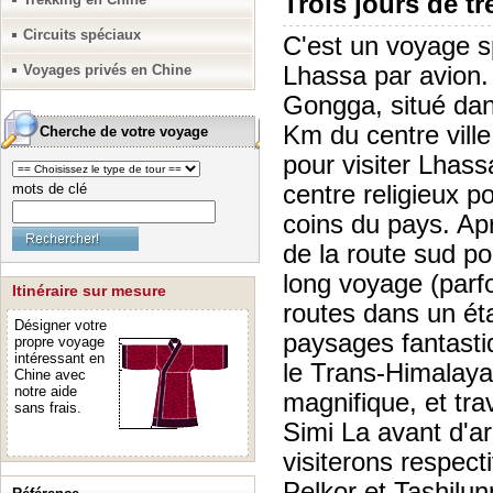
Trois jours de t
Circuits spéciaux
C'est un voyage s
Voyages privés en Chine
Lhassa par avion. 
Gongga, situé dan
Km du centre vill
Cherche de votre voyage
pour visiter Lhass
mots de clé
centre religieux p
coins du pays. Ap
de la route sud po
long voyage (parfo
Itinéraire sur mesure
routes dans un ét
Désigner votre
paysages fantastiq
propre voyage
intéressant en
le Trans-Himalaya
Chine avec
notre aide
magnifique, et tra
sans frais.
Simi La avant d'a
visiterons respec
Pelkor et Tashilun