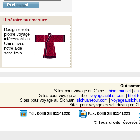
Itinéraire sur mesure
Désigner votre
propre voyage
intéressant en
Chine avec
notre aide
sans frais.
Qui somm
Sites pour voyage en Chine:
china-tour.net
|
chi
Sites pour voyage au Tibet:
voyageautibet.com
|
tibet-
Sites pour voyage au Sichuan:
sichuan-tour.com
|
voyageausichu
Sites pour voyage en self driving en C
Tél: 0086-28-85541220
Fax: 0086-28-85541221
© Tous droits réservés