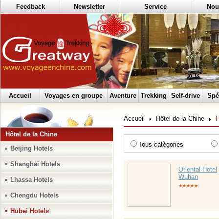
Feedback
Newsletter
Service
Nou
Accueil
Voyages en groupe
Aventure
Trekking
Self-drive
Spé
Accueil
Hôtel de la Chine
H
Hôtel de la Chine
Tous catégories
Beijing Hotels
Shanghai Hotels
Oriental Hotel
Wuhan
Lhassa Hotels
★★★★★
Chengdu Hotels
Hubei Hotels