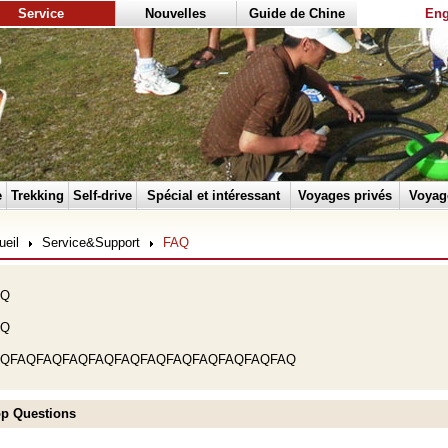
Service
Nouvelles
Guide de Chine
Eng
e
Trekking
Self-drive
Spécial et intéressant
Voyages privés
Voyag
ueil
Service&Support
FAQ
AQ
AQ
AQFAQFAQFAQFAQFAQFAQFAQFAQFAQFAQFAQ
p Questions