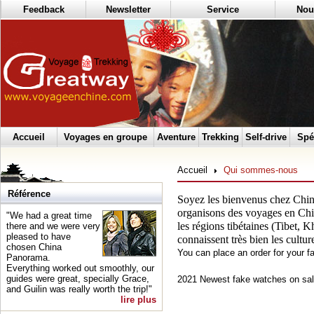
Feedback
Newsletter
Service
Nou
Accueil
Voyages en groupe
Aventure
Trekking
Self-drive
Spé
Accueil
Qui sommes-nous
Référence
Soyez les bienvenus chez Chi
organisons des voyages en Chin
"We had a great time
les régions tibétaines (Tibet, 
there and we were very
pleased to have
connaissent très bien les cultur
chosen China
You can place an order for your f
Panorama.
Everything worked out smoothly, our
guides were great, specially Grace,
2021 Newest fake watches on sal
and Guilin was really worth the trip!"
lire plus