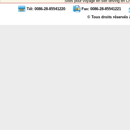
Sites pour voyage en self driving en C
Tél: 0086-28-85541220
Fax: 0086-28-85541221
© Tous droits réservés