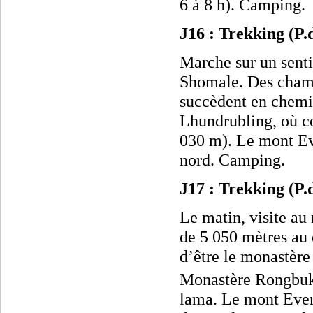
6 à 8 h).
Camping.
J16 : Trekking (P
Marche sur un sentie
Shomale. Des champ
succèdent en chemin
Lhundrubling, où 
030 m). Le mont Ev
nord. Camping.
J17 : Trekking (P
Le matin, visite a
de 5 050 mètres au 
d’être le monastère
Monastère Rongbuk 
lama. Le mont Evere