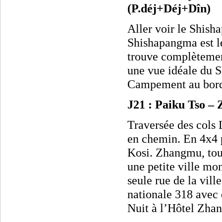
(P.déj+Déj+Dîn)
Aller voir le Shis
Shishapangma est le
trouve complètement
une vue idéale du S
Campement au bord 
J21 : Paiku Tso –
Traversée des cols
en chemin. En 4x4 
Kosi. Zhangmu, tou
une petite ville mo
seule rue de la vill
nationale 318 avec 
Nuit à l’Hôtel Zha