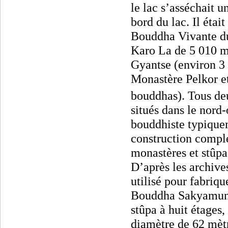
le lac s’asséchait 
bord du lac. Il étai
Bouddha Vivante du 
Karo La de 5 010 mè
Gyantse (environ 3 
Monastère Pelkor e
bouddhas). Tous deu
situés dans le nord
bouddhiste typiquem
construction comple
monastères et stû
D’après les archive
utilisé pour fabriqu
Bouddha Sakyamuni 
stûpa à huit étages
diamètre de 62 mètr