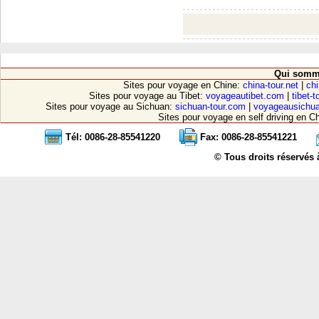
Qui somm
Sites pour voyage en Chine:
china-tour.net
|
chi
Sites pour voyage au Tibet:
voyageautibet.com
|
tibet-
Sites pour voyage au Sichuan:
sichuan-tour.com
|
voyageausichu
Sites pour voyage en self driving en C
Tél: 0086-28-85541220
Fax: 0086-28-85541221
© Tous droits réservés