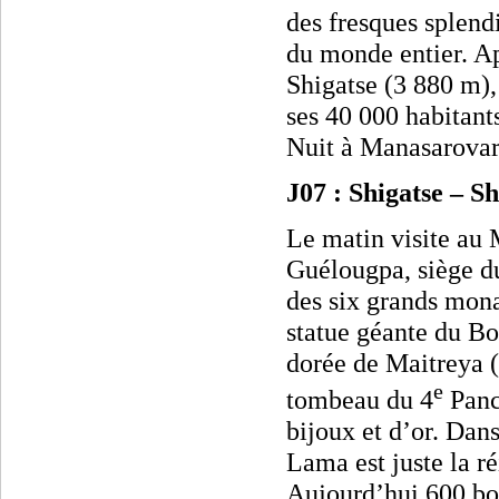
des fresques splendi
du monde entier. Ap
Shigatse (3 880 m),
ses 40 000 habitants
Nuit à Manasarovar
J07 : Shigatse – S
Le matin visite
au M
Guélougpa, siège d
des six grands mona
statue géante du Bo
dorée de Maitreya (
e
tombeau du 4
Panc
bijoux et d’or. Dan
Lama est juste la r
Aujourd’hui 600 bo