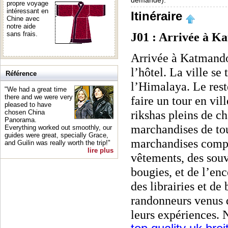
demande).
propre voyage
intéressant en
Itinéraire
Chine avec
notre aide
sans frais.
J01 : Arrivée à 
Arrivée à Katmandou
l’hôtel. La ville se
Référence
l’Himalaya. Le rest
"We had a great time
there and we were very
faire un tour en vil
pleased to have
rikshas pleins de c
chosen China
Panorama.
marchandises de tou
Everything worked out smoothly, our
guides were great, specially Grace,
marchandises compr
and Guilin was really worth the trip!"
lire plus
vêtements, des souv
bougies, et de l’ence
des librairies et de 
randonneurs venus 
leurs expériences. 