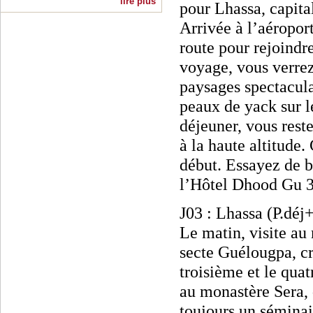
lire plus
pour Lhassa, capita
Arrivée à l’aéropor
route pour rejoindre
voyage, vous verrez 
paysages spectacula
peaux de yack sur l
déjeuner, vous reste
à la haute altitude.
début. Essayez de b
l’Hôtel Dhood Gu 3
J03 : Lhassa (P.déj
Le matin, visite au
secte Guélougpa, cr
troisième et le qua
au monastère Sera, 
toujours un séminai