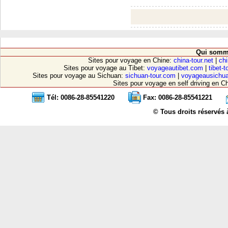
Qui somm
Sites pour voyage en Chine:
china-tour.net
|
chi
Sites pour voyage au Tibet:
voyageautibet.com
|
tibet-
Sites pour voyage au Sichuan:
sichuan-tour.com
|
voyageausichu
Sites pour voyage en self driving en C
Tél: 0086-28-85541220
Fax: 0086-28-85541221
© Tous droits réservés