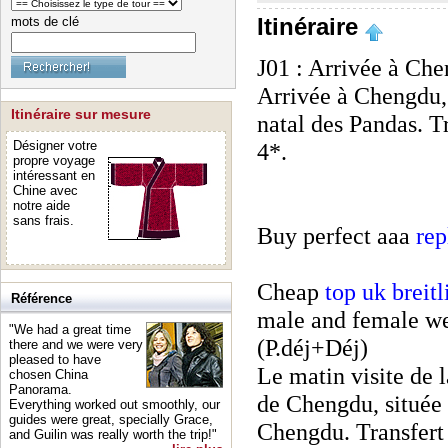
mots de clé
Itinéraire
J01 : Arrivée à Ch
Arrivée à Chengdu, 
Itinéraire sur mesure
natal des Pandas. Tr
Désigner votre
4*.
propre voyage
intéressant en
Chine avec
notre aide
sans frais.
Buy perfect aaa
rep
Cheap
top uk breit
Référence
male and female we
"We had a great time
(P.déj+Déj)
there and we were very
pleased to have
Le matin visite de 
chosen China
Panorama.
de Chengdu, située 
Everything worked out smoothly, our
guides were great, specially Grace,
Chengdu. Transfert 
and Guilin was really worth the trip!"