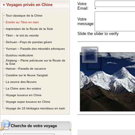
Voyages privés en Chine
Tour classique de la Chine
Entrée au Tibet en train
Impression de la Route de la Soie
Tibet – le toit du monde
Sichuan –Pays de pandas géant
Yunnan – Paradis des minorités ethniques
Guizhou multicolore
Xinjiang – Pierre précieuse sur la Route de
la Soie
Hainan –Paradis de vacance
Croisière sur le fleuve Yangtsé
La source des fleuves
La Chine avec les voisins
Voyage luxueux en Chine
Voyage super luxueux en Chine
Voyage de 16 héritages mondiaux en train
Cherche de votre voyage