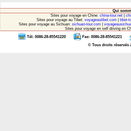
Qui somm
Sites pour voyage en Chine:
china-tour.net
|
chi
Sites pour voyage au Tibet:
voyageautibet.com
|
tibet-
Sites pour voyage au Sichuan:
sichuan-tour.com
|
voyageausichu
Sites pour voyage en self driving en C
Tél: 0086-28-85541220
Fax: 0086-28-85541221
© Tous droits réservés