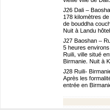
J26 Dali – Baosh
178 kilomètres de
de bouddha couché
Nuit à Landu hôte
J27 Baoshan – Ru
5 heures environs
Ruili, ville situé e
Birmanie. Nuit à K
J28 Ruili- Birmani
Après les formalit
entrée en Birman