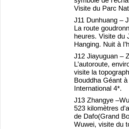
symbole de l’échang
Visite du Parc Na
J11 Dunhuang – J
La route goudronn
heures. Visite du 
Hanging. Nuit à l’
J12 Jiayuguan – 
L’autoroute, envi
visite la topograp
Bouddha Géant à 
International 4*.
J13 Zhangye –Wu
523 kilomètres d’a
de Dafo(Grand Bou
Wuwei, visite du 