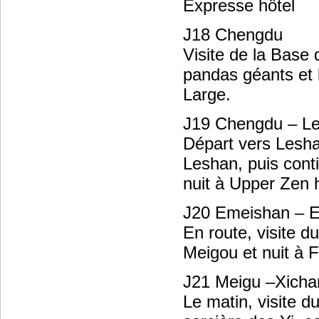
Expresse hôtel
J18 Chengdu
Visite de la Base
pandas géants et b
Large.
J19 Chengdu – L
Départ vers Lesha
Leshan, puis cont
nuit à Upper Zen h
J20 Emeishan – 
En route, visite d
Meigou et nuit à F
J21 Meigu –Xich
Le matin, visite d