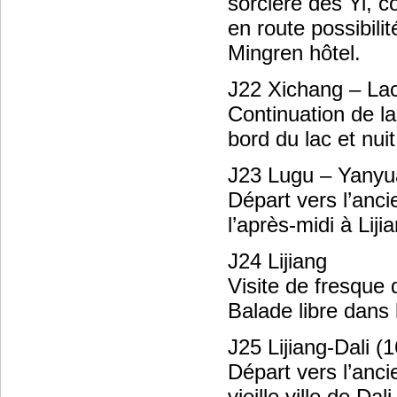
sorcière des Yi, c
en route possibilit
Mingren hôtel.
J22 Xichang – L
Continuation de la
bord du lac et nuit
J23 Lugu – Yanyu
Départ vers l’anci
l’après-midi à Liji
J24 Lijiang
Visite de fresque 
Balade libre dans 
J25 Lijiang-Dali 
Départ vers l’ancie
vieille ville de Da