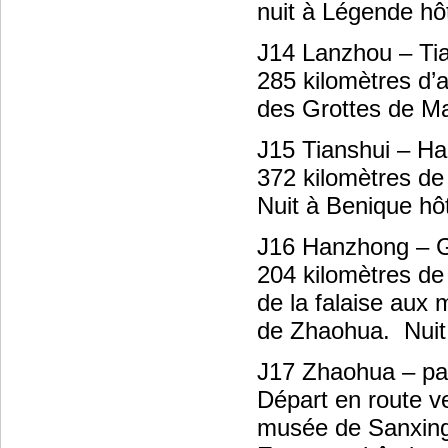
nuit à Légende hôt
J14 Lanzhou – Ti
285 kilomètres d’a
des Grottes de Mai
J15 Tianshui – H
372 kilomètres de 
Nuit à Benique hôt
J16 Hanzhong – 
204 kilomètres de
de la falaise aux 
de Zhaohua. Nuit 
J17 Zhaohua – p
Départ en route v
musée de Sanxing