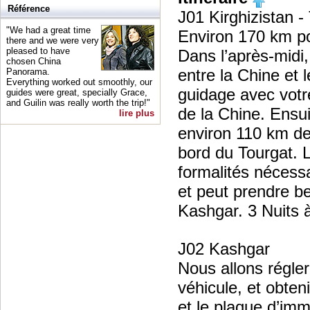
Référence
J01 Kirghizistan 
"We had a great time
Environ 170 km po
there and we were very
pleased to have
Dans l’après-midi,
chosen China
entre la Chine et 
Panorama.
Everything worked out smoothly, our
guidage avec votre
guides were great, specially Grace,
and Guilin was really worth the trip!"
de la Chine. Ensui
lire plus
environ 110 km de 
bord du Tourgat. 
formalités nécess
et peut prendre 
Kashgar. 3 Nuits à
J02 Kashgar
Nous allons régler
véhicule, et obten
et le plaque d’imm