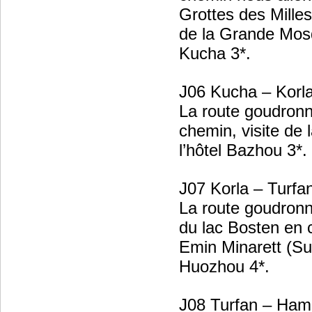
Grottes des Milles 
de la Grande Mosqu
Kucha 3*.
J06 Kucha – Korl
La route goudronn
chemin, visite de 
l’hôtel Bazhou 3*.
J
07 Korla – Turfa
La route goudronn
du lac Bosten en c
Emin Minarett (Sug
Huozhou 4*.
J08 Turfan – Ham