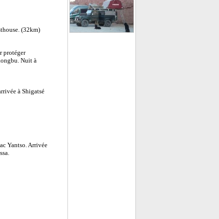
sthouse. (32km)
r protéger
Rongbu. Nuit à
rrivée à Shigatsé
ac Yantso. Arrivée
ssa.