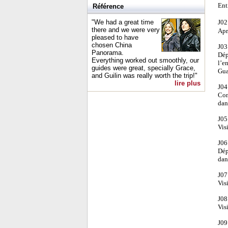
Ent
Référence
"We had a great time
J02
there and we were very
Apr
pleased to have
chosen China
J03
Panorama.
Dép
Everything worked out smoothly, our
l’e
guides were great, specially Grace,
Gua
and Guilin was really worth the trip!"
lire plus
J04
Con
dan
J05
Vis
J06
Dép
dan
J07
Vis
J08
Vis
J09