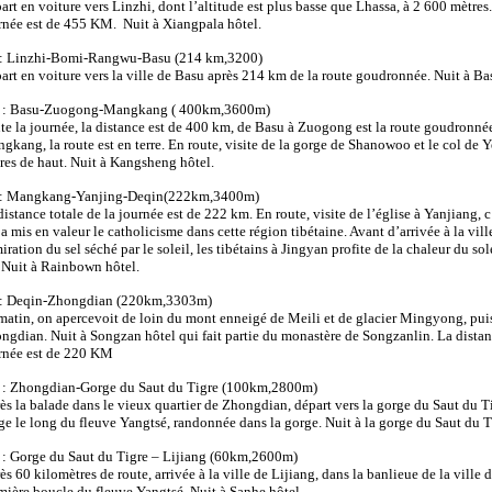
art en voiture vers Linzhi, dont l’altitude est plus basse que Lhassa, à 2 600 mètres.
rnée est de 455 KM. Nuit à Xiangpala hôtel.
: Linzhi-Bomi-Rangwu-Basu (214 km,3200)
art en voiture vers la ville de Basu après 214 km de la route goudronnée. Nuit à Ba
 : Basu-Zuogong-Mangkang ( 400km,3600m)
te la journée, la distance est de 400 km, de Basu à Zuogong est la route goudronné
gkang, la route est en terre. En route, visite de la gorge de Shanowoo et le col de Y
res de haut. Nuit à Kangsheng hôtel.
: Mangkang-Yanjing-Deqin(222km,3400m)
distance totale de la journée est de 222 km. En route, visite de l’église à Yanjiang, c
 a mis en valeur le catholicisme dans cette région tibétaine. Avant d’arrivée à la vill
ration du sel séché par le soleil, les tibétains à Jingyan profite de la chaleur du sol
. Nuit à Rainbown hôtel.
: Deqin-Zhongdian (220km,3303m)
matin, on apercevoit de loin du mont enneigé de Meili et de glacier Mingyong, puis
ngdian. Nuit à Songzan hôtel qui fait partie du monastère de Songzanlin. La distanc
rnée est de 220 KM
 : Zhongdian-Gorge du Saut du Tigre (100km,2800m)
ès la balade dans le vieux quartier de Zhongdian, départ vers la gorge du Saut du Ti
ge le long du fleuve Yangtsé, randonnée dans la gorge. Nuit à la gorge du Saut du T
 : Gorge du Saut du Tigre – Lijiang (60km,2600m)
s 60 kilomètres de route, arrivée à la ville de Lijiang, dans la banlieue de la ville d
mière boucle du fleuve Yangtsé. Nuit à Sanhe hôtel.