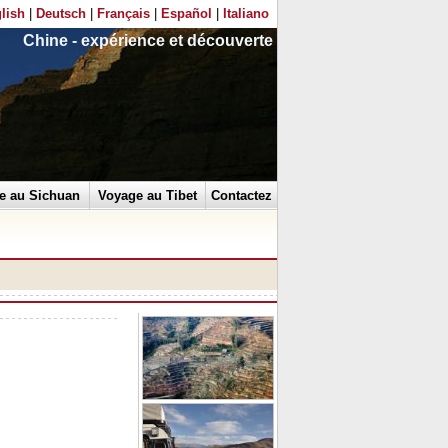
lish
|
Deutsch
|
Français
|
Español
|
Italiano
Chine - expérience et découverte
e au Sichuan
Voyage au Tibet
Contactez