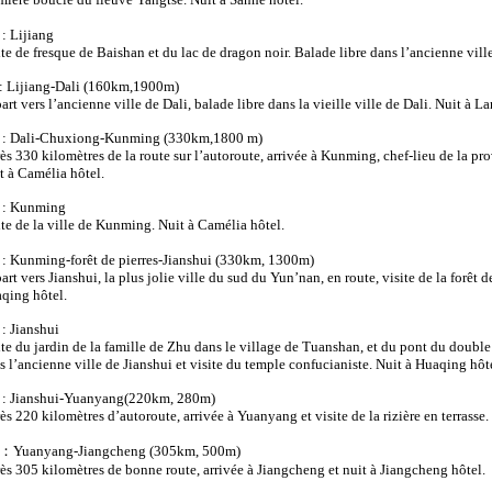
 : Lijiang
ite de fresque de Baishan et du lac de dragon noir. Balade libre dans l’ancienne ville
: Lijiang-Dali (160km,1900m)
art vers l’ancienne ville de Dali, balade libre dans la vieille ville de Dali. Nuit à L
 : Dali-Chuxiong-Kunming (330km,1800 m)
ès 330 kilomètres de la route sur l’autoroute, arrivée à Kunming, chef-lieu de la p
t à Camélia hôtel.
 : Kunming
ite de la ville de Kunming. Nuit à Camélia hôtel.
 : Kunming-forêt de pierres-Jianshui (330km, 1300m)
rt vers Jianshui, la plus jolie ville du sud du Yun’nan, en route, visite de la forêt de
qing hôtel.
 : Jianshui
ite du jardin de la famille de Zhu dans le village de Tuanshan, et du pont du double
s l’ancienne ville de Jianshui et visite du temple confucianiste. Nuit à Huaqing hôt
 : Jianshui-Yuanyang(220km, 280m)
ès 220 kilomètres d’autoroute, arrivée à Yuanyang et visite de la rizière en terrasse.
：
Yuanyang-Jiangcheng (305km, 500m)
ès 305 kilomètres de bonne route, arrivée à Jiangcheng et nuit à Jiangcheng hôtel.