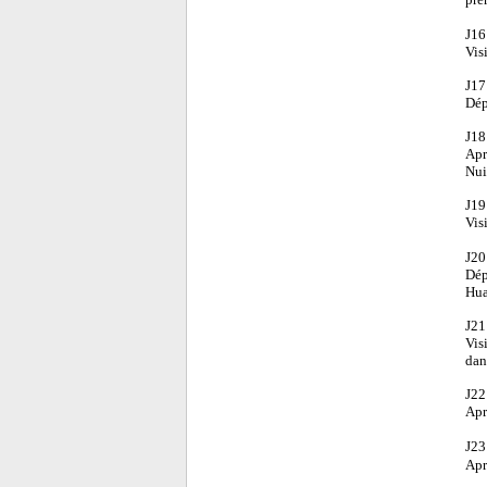
J16
Vis
J17
Dép
J18
Apr
Nui
J19
Vis
J20
Dépa
Hua
J21
Vis
dan
J22
Apr
J23
Apr