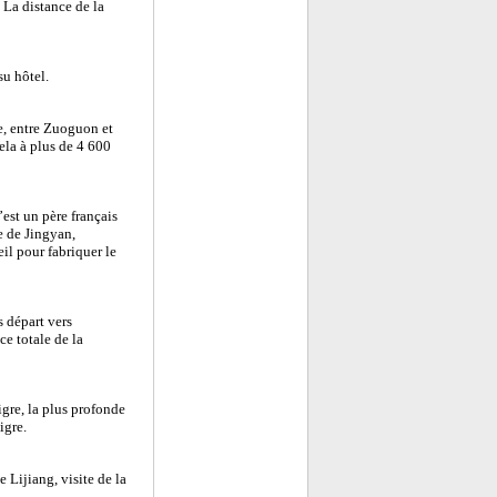
 La distance de la
su hôtel.
e, entre Zuoguon et
ela à plus de 4 600
’est un père français
e de Jingyan,
eil pour fabriquer le
 départ vers
e totale de la
gre, la plus profonde
igre.
e Lijiang, visite de la