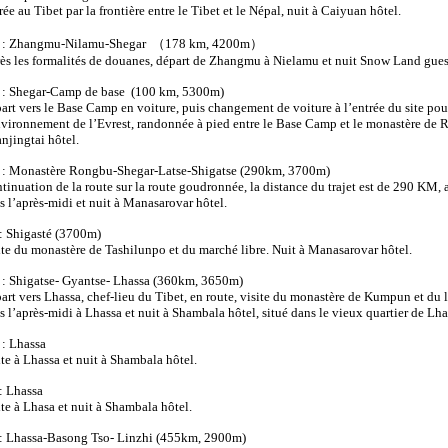
rée au Tibet par la frontière entre le Tibet et le Népal, nuit à Caiyuan hôtel.
 : Zhangmu-Nilamu-Shegar
（
178 km, 4200m
）
ès les formalités de douanes, départ de Zhangmu à Nielamu et nuit Snow Land gue
 : Shegar-Camp de base (100 km, 5300m)
art vers le Base Camp en voiture, puis changement de voiture à l’entrée du site pou
nvironnement de l’Evrest, randonnée à pied entre le Base Camp et le monastère de 
njingtai hôtel.
 : Monastère Rongbu-Shegar-Latse-Shigatse (290km, 3700m)
tinuation de la route sur la route goudronnée, la distance du trajet est de 290 KM, a
s l’après-midi et nuit à Manasarovar hôtel.
: Shigasté (3700m)
ite du monastère de Tashilunpo et du marché libre. Nuit à Manasarovar hôtel.
 : Shigatse- Gyantse- Lhassa (360km, 3650m)
art vers Lhassa, chef-lieu du Tibet, en route, visite du monastère de Kumpun et du l
s l’après-midi à Lhassa et nuit à Shambala hôtel, situé dans le vieux quartier de Lha
 : Lhassa
ite à Lhassa et nuit à Shambala hôtel.
: Lhassa
ite à Lhasa et nuit à Shambala hôtel.
: Lhassa-Basong Tso- Linzhi (455km, 2900m)