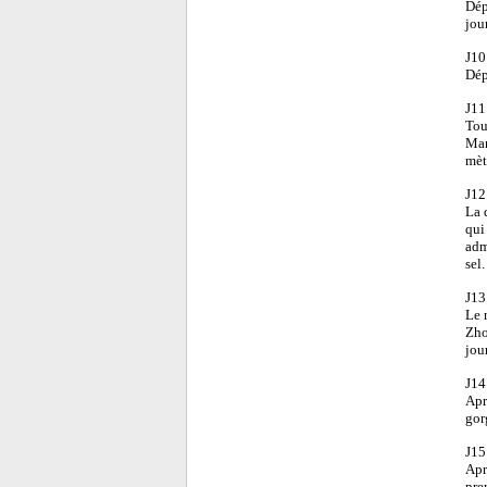
Dép
jou
J10
Dép
J11
Tou
Man
mèt
J12
La 
qui
admi
sel
J13
Le 
Zho
jou
J14
Apr
gor
J15
Aprè
pre