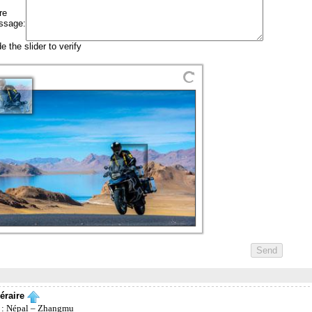
néraire
 : Népal – Zhangmu