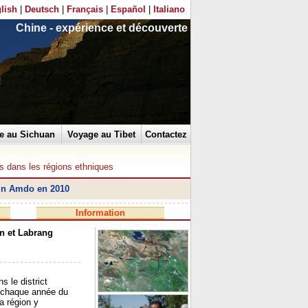
lish
|
Deutsch
|
Français
|
Español
|
Italiano
Chine - expérience et découverte
e au Sichuan
Voyage au Tibet
Contactez
s dans les régions ethniques
ain Amdo en 2010
Information
n et Labrang
 le district
t chaque année du
a région y