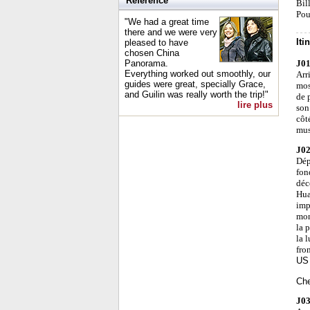
Référence
Bill
Pou
"We had a great time
there and we were very
Iti
pleased to have
chosen China
Panorama.
J01
Everything worked out smoothly, our
Arr
guides were great, specially Grace,
mos
and Guilin was really worth the trip!"
de 
lire plus
son
côt
mus
J02
Dép
fon
déc
Hua
imp
mon
la 
la l
fron
US 
Che
J03