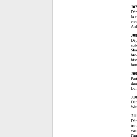
J07
Dép
la 
ens
Arr
J08
Dép
aut
Sha
bro
his
bou
J09
Par
dan
Lon
J10
Dép
Wut
J11
Dép
tro
vas
l'i