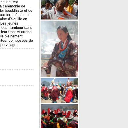
rieuse, est
 la cérémonie de
loi bouddhiste et de
rcier tibétain, les
ine d'aiguille en
 Les jeunes
e dos, tambour dans
leur front et arrose
tre pleinement
nnantes, composées de
ue village.