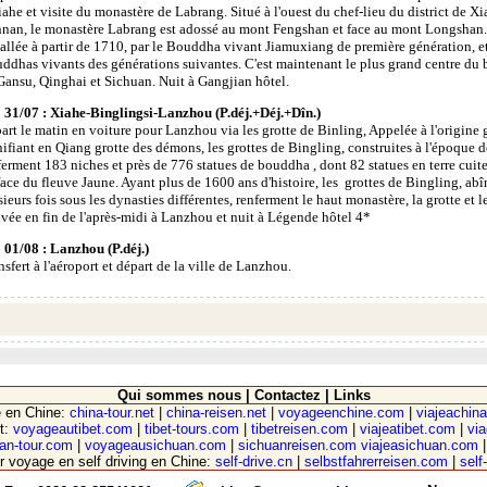
iahe et visite du monastère de Labrang. Situé à l'ouest du chef-lieu du district de Xi
nan, le monastère Labrang est adossé au mont Fengshan et face au mont Longshan. I
vallée à partir de 1710, par le Bouddha vivant Jiamuxiang de première génération, et
ddhas vivants des générations suivantes. C'est maintenant le plus grand centre du
Gansu, Qinghai et Sichuan. Nuit à Gangjian hôtel.
 31/07 : Xiahe-Binglingsi-Lanzhou (P.déj.+Déj.+Dîn.)
art le matin en voiture pour Lanzhou via les grotte de Binling, Appelée à l'origine 
nifiant en Qiang grotte des démons, les grottes de Bingling, construites à l'époque
ferment 183 niches et près de 776 statues de bouddha , dont 82 statues en terre cuite,
face du fleuve Jaune. Ayant plus de 1600 ans d'histoire, les grottes de Bingling, abî
sieurs fois sous les dynasties différentes, renferment le haut monastère, la grotte et 
ivée en fin de l'après-midi à Lanzhou et nuit à Légende hôtel 4*
 01/08 : Lanzhou (P.déj.)
nsfert à l'aéroport et départ de la ville de Lanzhou.
Qui sommes nous
|
Contactez
|
Links
e en Chine:
china-tour.net
|
china-reisen.net
|
voyageenchine.com
|
viajeachina
t:
voyageautibet.com
|
tibet-tours.com
|
tibetreisen.com
|
viajeatibet.com
|
via
an-tour.com
|
voyageausichuan.com
|
sichuanreisen.com
viajeasichuan.com
r voyage en self driving en Chine:
self-drive.cn
|
selbstfahrerreisen.com
|
self