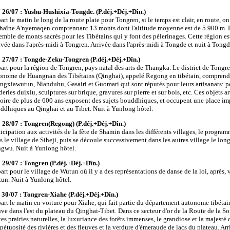
 26/07 : Yushu-Hushixia-Tongde. (P.déj.+Déj.+Dîn.)
art le matin le long de la route plate pour Tongren, si le temps est clair, en route, o
chaîne A'nyemaqen comprennant 13 monts dont l'altitude moyenne est de 5 900 m. E
emble de monts sacrés pour les Tibétains qui y font des pèlerinages. Cette région es
ivée dans l'après-midi à Tongren. Arrivée dans l'après-midi à Tongde et nuit à Tongd
 27/07 : Tongde-Zeku-Tongren (P.déj.+Déj.+Dîn.)
art pour la région de Tongren, pays natal des arts de Thangka. Le district de Tong
onome de Huangnan des Tibétains (Qinghai), appelé Regong en tibétain, comprend 
ngxiawutun, Nianduhu, Gasairi et Guomari qui sont réputés pour leurs artisanats: pe
deries duixiu, sculptures sur brique, gravures sur pierre et sur bois, etc. Ces objets 
toire de plus de 600 ans exposent des sujets bouddhiques, et occupent une place imp
ddhiques au Qinghai et au Tibet. Nuit à Yunlong hôtel.
 28/07 : Tongren(Regong) (P.déj.+Déj.+Dîn.)
ticipation aux activités de la fête de Shamin dans les différents villages, le program
s le village de Siheji, puis se découle successivement dans les autres village le long
gwu. Nuit à Yunlong hôtel.
 29/07 : Tongren (P.déj.+Déj.+Dîn.)
art pour le village de Wutun où il y a des représentations de danse de la loi, après, 
un. Nuit à Yunlong hôtel.
 30/07 : Tongren-Xiahe (P.déj.+Déj.+Dîn.)
art le matin en voiture pour Xiahe, qui fait partie du département autonome tibétai
uve dans l'est du plateau du Qinghai-Tibet. Dans ce secteur d'or de la Route de la So
tes prairies naturelles, la luxuriance des forêts immenses, le grandiose et la majest
mpétuosité des rivières et des fleuves et la verdure d'émeraude de lacs du plateau. Arr