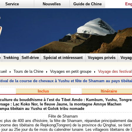
Service
Nouvelles
Guide de Chine
Eng
e
Trekking
Self-drive
Spécial et intéressant
Voyages privés
Voyag
ueil
Tours de la Chine
Voyages en petit groupe
Voyage des festival
tival de la course de chevaux à Yushu et fête de Shamam au pays tibét
Inclus
Itinéraire
culture du bouddhisme à l'est du Tibet Amdo : Kumbum, Yushu, Tongre
sage : Lac Koko Nor, le fleuve Jaune, la montagne Amnye Machen
mpa tibétain au Yushu et Golok tribu nomade
ête de Shamam
c plus de 400 ans d'histoire, la fête de Shamam, répandue principalement dans
onome des tibétains de Repkong(Tongren) de la province du Qinghai, se tien
 jour au 25e jour du 6e mois du calendrier lunaire. Les villageois tibétains de l