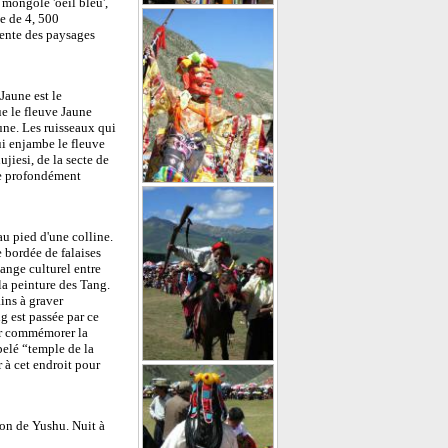
 mongole 'oeil bleu',
ie de 4, 500
sente des paysages
Jaune est le
e le fleuve Jaune
une. Les ruisseaux qui
ui enjambe le fleuve
jiesi, de la secte de
ce profondément
au pied d'une colline.
 bordée de falaises
hange culturel entre
 la peinture des Tang.
ins à graver
 est passée par ce
our commémorer la
pelé “temple de la
 à cet endroit pour
ion de Yushu. Nuit à