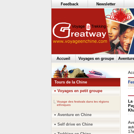
Feedback
Newsletter
Accueil
Voyages en groupe
Aventur
Acc
Tours de la Chine
Fes
Voyages en petit groupe
La 
Voyage des festivals dans les régions
ethniques
Pay
Kha
Aventure en Chine
F
Ave
Self drive en Chine
aut
17e
Trekking en Chine