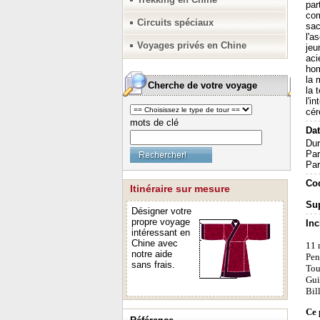
par
com
Circuits spéciaux
sac
l'a
Voyages privés en Chine
jeu
aci
hom
la 
Cherche de votre voyage
la 
l'i
cér
mots de clé
Dat
Dur
Par
Par
Cod
Itinéraire sur mesure
Sup
Désigner votre
propre voyage
Inc
intéressant en
Chine avec
11 
notre aide
Pen
sans frais.
Tous
Gui
Bil
Ce 