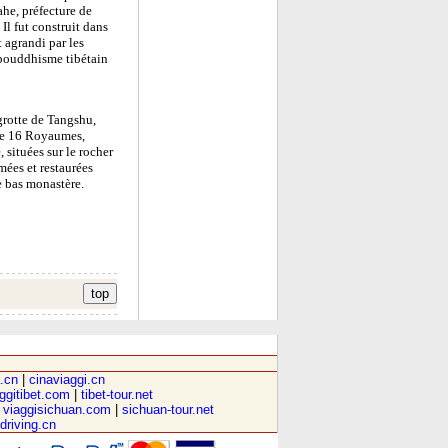
ahe, préfecture de
l fut construit dans
 agrandi par les
 bouddhisme tibétain
grotte de Tangshu,
 de 16 Royaumes,
 situées sur le rocher
mées et restaurées
le bas monastère.
.cn
|
cinaviaggi.cn
ggitibet.com
|
tibet-tour.net
|
viaggisichuan.com
|
sichuan-tour.net
-driving.cn