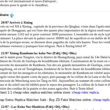
ets de vol international et taxes d'aéroport ;
rboires pour le guide et le chauffeur;
néraire
 20/07 Arrivée à Xining
ivée en vol XX à Xining, capitale de la province du Qinghai, visite dans l'après-mid
quée de Dongguan, qui est l'une des quatre plus importantes de la région nord-oues
prière mesure 1102 m2 et peut contenir 3000 personnes. L'ensemble est de style typ
 minaret. La place devant le palais couvre 30000 m2 de superficie et est dallée de b
és de la portique-avant, se dressent deux pagodes de culte très hautes. Tous les vendr
ulmans viennent y pratiquer leur religion. Nuit à Xining hôtel 4*.
 21/07 Xining-Kumbum-lac koko Nor (P.déj.+Déj.+Dîn.)
art le matin pour Tongren, via le district de Huangzhong, pays natal du 14e Dalaï-
dateur de l'école de Guelupa du bouddhisme tibétain. Continuation de la route en v
ouverte du monastère de Kumbum, l'un des six grands monastères de Guelupa, const
ngzhong, où est né Tsongkhapa, fondateur de la Secte Jaune du bouddhisme tibétain
ortant de lier les mongols et les tibétains, le monastère de Kumbum est vénéré aujou
gols venus des quatre coins du pays, puis passage de la colline de la Lune et du Sol
princesse de Wencheng sous les Tang en 641. Aujourd'hui au sommet de cette collin
une et du soleil ont été édifiés pour le repos des passagers. La colline de la lune et du
tière des confins de la prairie et des zones agricoles. Nuit à Tente hôtel.
best 1:1 cheap rolex replica watches online store:
cheap rolex replica
.
ap Swiss Replica Watches Sale - Buy ZD Fake Watches online:
cheap repli
 22/07 : Lac Koko Nor-Hushixia (P.déj.+Déj.+Dîn.)