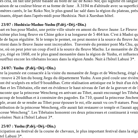
ès cela, on fait une petite balade au bord de lac de Koko Nor, qui signifie en langue
raison de sa couleur bleue et sa forme de lune . À 3194 m d'altitude avec sa superfic
omètres carrés, le lac Koko Nor, le plus grand lac salé dans la région du plateau, pré
cinants, départ dans l'après-midi pour Hushixia. Nuit à Xueshan hôtel.
 23/07 : Hushixia-Maduo-Yushu (P.déj.+Déj.+Dîn.)
art en bus pour Madoi, une petite ville située en amont du fleuve Jaune. Le Fleuve 
xième plus long fleuve en Chine grâce à sa longueur de 5 464 km. C'est à Madoi qu
le de façon régulière. Si le temps le permet, on peut monter à la source du fleuve Ja
jettent dans le fleuve Jaune sont incroyables. Traversée du premier pont Ma Chu, q
ne, où on peut jeter un coup d'oeil à la source du fleuve Machu. Le monastère de Zhu
yu, érigé en 1668, est le plus grand monastère dans la région de Yushu, et influen
ourd'hui encore les tibétains locaux dans la région Amdo. Nuit à l'hôtel Labusi 3*.
 24/07: Yushu (P.déj.+Déj.+Dîn.)
te la journée est consacrée à la visite du monastère de Jiegu et de Wencheng, érigé 
se trouve à 20 km du bourg Jiegu du département Yushu. A son pied coule une rivière
ont été sculptés en relief 9 bouddhas. Cette réalisation artistique est le fruit d'un éc
 Han et les Tibétains, elle met en évidence le haut niveau de l'art de la gravure et de
raconte que la princesse Wencheng en arrivant au Tibet, aurait encouragé les Tibéta
ucoup de bouddhas et à construire des pagodes. En 710, quand la princesse Jincheng
ple, avant de se rendre au Tibet pour épouser le roi, elle aurait vu ces 9 statues. P
tribution de la princesse Wencheng, elle aurait fait restaurer ce temple et l'aurait ap
ncesse Wencheng”. Les Tibétains honorent ces deux princesses et continuent à venir
vénérer. Nuit à l'hôtel Labusi 3*.
 25/07 : Yushu (P.déj.+Déj.+Dîn.)
ticipation au festival de la course de chevaux, le plus important festival dans la rég
ôtel Labusi 3*.