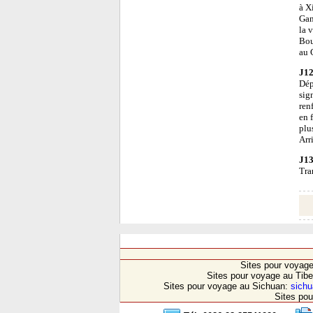
à X
Gan
la 
Bou
au 
J12
Dép
sig
ren
en 
plu
Arr
J13
Tra
Sites pour voyag
Sites pour voyage au Tibe
Sites pour voyage au Sichuan:
sichu
Sites pou