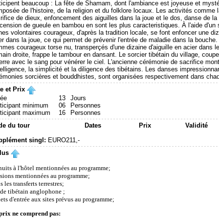
ticipent beaucoup : La fête de Shamam, dont l'ambiance est joyeuse et mysté
posée de l'histoire, de la religion et du folklore locaux. Les activités comme
rifice de dieux, enfoncement des aiguilles dans la joue et le dos, danse de la 
scension de gueule en bambou en sont les plus caracteristiques. À l'aide d'un so
nes volontaires courageux, d'après la tradition locale, se font enfoncer une diza
er dans la joue, ce qui permet de prévenir l'entrée de maladie dans la bouche.
mes courageux torse nu, transperçés d'une dizaine d'aiguille en acier dans l
main droite, frappe le tambour en dansant. Le sorcier tibétain du village, coupe 
terre avec le sang pour vénérer le ciel. L'ancienne cérémonie de sacrifice mon
ntelligence, la simplicité et la diligence des tibétains. Les danses impressio
émonies sorcières et bouddhistes, sont organisées respectivement dans chaq
e et Prix
ée
13
Jours
ticipant minimum
06
Personnes
ticipant maximum
16
Personnes
e du tour
Dates
Prix
Validité
plément singl:
EURO211,-
lus
nuits à l'hôtel mentionnées au programme;
sions mentionnées au programme;
 les transferts terrestres;
de tibétain anglophone ;
lets d'entrée aux sites prévus au programme;
prix ne comprend pas: