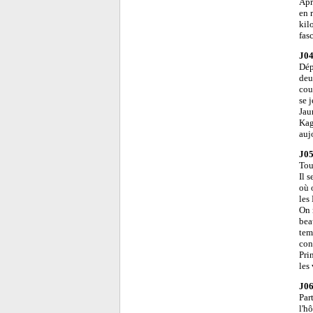
Apr
en 
kil
fas
J04
Dép
deu
cou
se 
Jau
Kag
auj
J05
Tou
Il 
où 
les
On 
bea
tem
con
Pri
les 
J06
Par
l'h