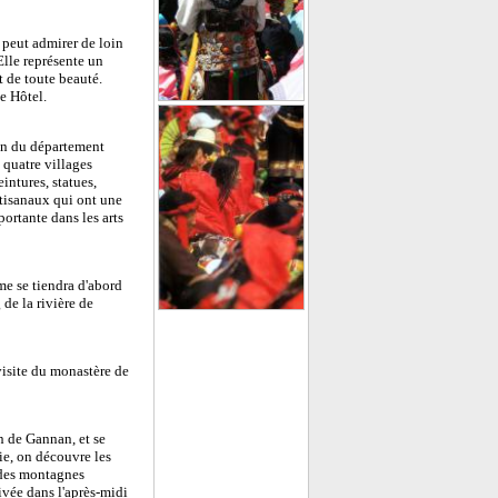
n peut admirer de loin
lle représente un
t de toute beauté.
e Hôtel.
ren du département
quatre villages
intures, statues,
artisanaux qui ont une
ortante dans les arts
me se tiendra d'abord
 de la rivière de
visite du monastère de
n de Gannan, et se
ie, on découvre les
é des montagnes
ivée dans l'après-midi