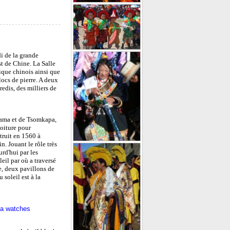
i de la grande
t de Chine. La Salle
ique chinois ainsi que
locs de pierre. A deux
edis, des milliers de
lama et de Tsomkapa,
oiture pour
ruit en 1560 à
. Jouant le rôle très
rd'hui par les
eil par où a traversé
e, deux pavillons de
 soleil est à la
ca watches