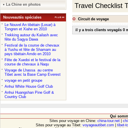
Travel Checklist T
La Chine en photos
Nouveautés spéciales
Circuit de voyage
●
Le Nouvel An tibétain (Losar) à
Tongren et Xiahe en 2010
il y a trois clients voyagés 0
●
Trekking autour du Kailash avec
fête du Sagya Dawa
●
Festival de la course de chevaux
à Yushu et fête de Shamam au
pays tibétain Amdo en 2010
●
Fête de Xuedoi et le festival de la
course de chevaux à Naqu
●
Voyage de Lhassa au centre
Tibet avec la Base Camp Everest
●
voyage en petit groupe
●
Anhui White House Golf Club
●
Anhui Huangshan Pine Golf &
Country Club
Qui somm
Sites pour voyage en Chine:
china-tour.net
|
chi
Sites pour voyage au Tibet:
voyageautibet.com
|
tibet-