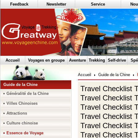
Feedback
Newsletter
Service
Nou
Accueil
Voyages en groupe
Aventure
Trekking
Self-drive
Spé
Accueil
Guide de la Chine
Guide de la Chine
Travel Checklist T
Généralité de la Chine
Travel Checklist T
Villes Chinoises
Travel Checklist T
Attractions
Travel Checklist T
Culture chinoise
Travel Checklist T
Essence de Voyage
Travel Checklist T