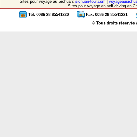
Sites pour voyage au Sichuan:
sichuan-tour.com
|
voyageausichu
Sites pour voyage en self driving en C
Tél: 0086-28-85541220
Fax: 0086-28-85541221
© Tous droits réservés