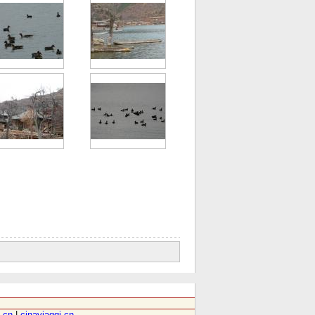
.cn
|
cinaviaggi.cn