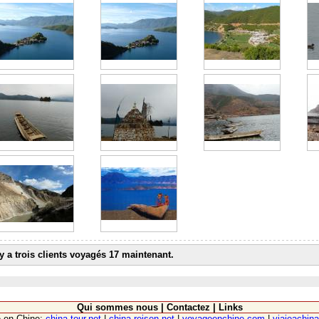
 y a trois clients voyagés 17 maintenant.
Qui sommes nous
|
Contactez
|
Links
e en Chine:
china-tour.net
|
china-reisen.net
|
voyageenchine.com
|
viajeachina