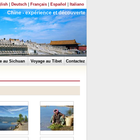
lish
|
Deutsch
|
Français
|
Español
|
Italiano
Chine - expérience et découverte
e au Sichuan
Voyage au Tibet
Contactez