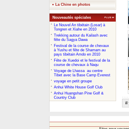
La Chine en photos
Nouveautés spéciales
●
Le Nouvel An tibétain (Losar) à
Tongren et Xiahe en 2010
●
Trekking autour du Kailash avec
fête du Sagya Dawa
●
Festival de la course de chevaux
à Yushu et fête de Shamam au
pays tibétain Amdo en 2010
●
Fête de Xuedoi et le festival de la
course de chevaux à Naqu
●
Voyage de Lhassa au centre
Tibet avec la Base Camp Everest
●
voyage en petit groupe
●
Anhui White House Golf Club
●
Anhui Huangshan Pine Golf &
Country Club
il
Sites pour voyag