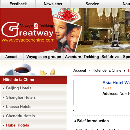
Feedback
Newsletter
Service
Nou
Accueil
Voyages en groupe
Aventure
Trekking
Self-drive
Spé
Accueil
Hôtel de la Chine
H
Hôtel de la Chine
Asia Hotel W
Beijing Hotels
★★★★
Address:
No.616
Shanghai Hotels
Lhassa Hotels
\
Chengdu Hotels
▲Brief Introduction
Hubei Hotels