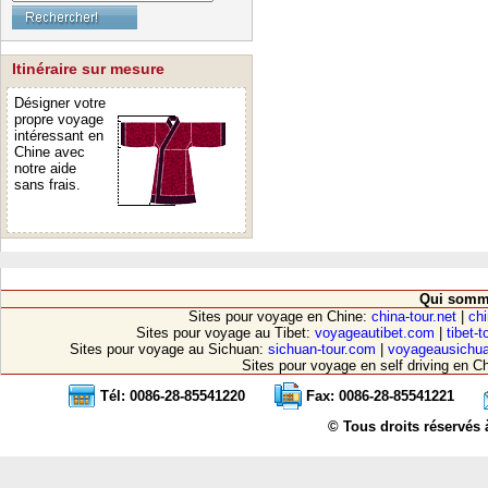
Itinéraire sur mesure
Désigner votre
propre voyage
intéressant en
Chine avec
notre aide
sans frais.
Qui somm
Sites pour voyage en Chine:
china-tour.net
|
chi
Sites pour voyage au Tibet:
voyageautibet.com
|
tibet-
Sites pour voyage au Sichuan:
sichuan-tour.com
|
voyageausichu
Sites pour voyage en self driving en C
Tél: 0086-28-85541220
Fax: 0086-28-85541221
© Tous droits réservés