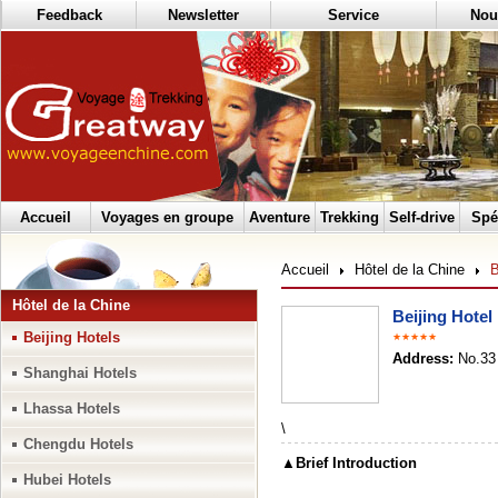
Feedback
Newsletter
Service
Nou
Accueil
Voyages en groupe
Aventure
Trekking
Self-drive
Spé
Accueil
Hôtel de la Chine
B
Hôtel de la Chine
Beijing Hotel
Beijing Hotels
★★★★★
Address:
No.33
Shanghai Hotels
Lhassa Hotels
\
Chengdu Hotels
▲Brief Introduction
Hubei Hotels