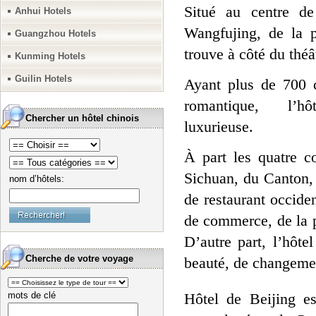
Situé au centre de
Anhui Hotels
Wangfujing, de la p
Guangzhou Hotels
trouve à côté du théâ
Kunming Hotels
Guilin Hotels
Ayant plus de 700 c
romantique, l’hôte
Chercher un hôtel chinois
luxurieuse.
À part les quatre c
Sichuan, du Canton,
nom d’hôtels:
de restaurant occiden
de commerce, de la p
D’autre part, l’hôte
Cherche de votre voyage
beauté, de changement
mots de clé
Hôtel de Beijing es