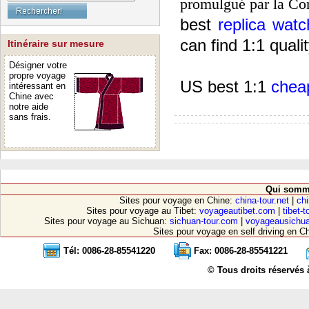
promulgué par la Co
best
replica watc
can find 1:1 quali
Itinéraire sur mesure
Désigner votre
propre voyage
US best 1:1
chea
intéressant en
Chine avec
notre aide
sans frais.
Qui somm
Sites pour voyage en Chine:
china-tour.net
|
chi
Sites pour voyage au Tibet:
voyageautibet.com
|
tibet-
Sites pour voyage au Sichuan:
sichuan-tour.com
|
voyageausichu
Sites pour voyage en self driving en C
Tél: 0086-28-85541220
Fax: 0086-28-85541221
© Tous droits réservés