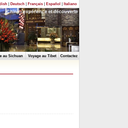
lish
|
Deutsch
|
Français
|
Español
|
Italiano
Chine - expérience et découverte
e au Sichuan
Voyage au Tibet
Contactez