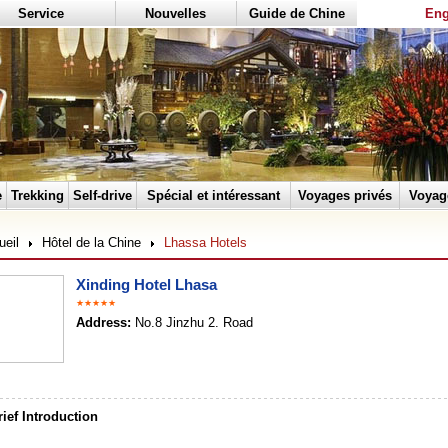
Service
Nouvelles
Guide de Chine
Eng
e
Trekking
Self-drive
Spécial et intéressant
Voyages privés
Voyag
ueil
Hôtel de la Chine
Lhassa Hotels
Xinding Hotel Lhasa
★★★★★
Address:
No.8 Jinzhu 2. Road
ief Introduction