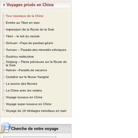
Voyages privés en Chine
Tour classique de la Chine
Entrée au Tibet en train
Impression de la Route de la Soie
Tibet – le toit du monde
Sichuan –Pays de pandas géant
Yunnan – Paradis des minorités ethniques
Guizhou multicolore
Xinjiang – Pierre précieuse sur la Route de
la Soie
Hainan –Paradis de vacance
Croisière sur le fleuve Yangtsé
La source des fleuves
La Chine avec les voisins
Voyage luxueux en Chine
Voyage super luxueux en Chine
Voyage de 16 héritages mondiaux en train
Cherche de votre voyage