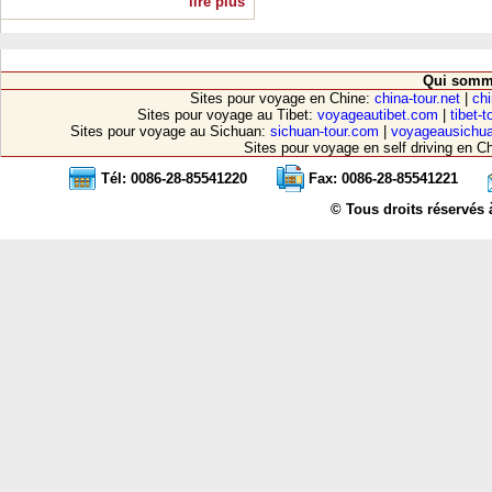
lire plus
Qui somm
Sites pour voyage en Chine:
china-tour.net
|
chi
Sites pour voyage au Tibet:
voyageautibet.com
|
tibet-
Sites pour voyage au Sichuan:
sichuan-tour.com
|
voyageausichu
Sites pour voyage en self driving en C
Tél: 0086-28-85541220
Fax: 0086-28-85541221
© Tous droits réservés