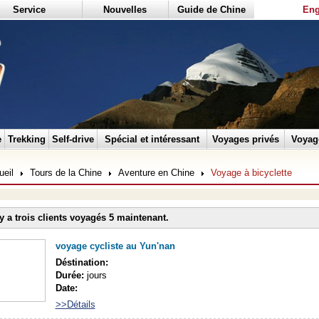
Service
Nouvelles
Guide de Chine
Eng
e
Trekking
Self-drive
Spécial et intéressant
Voyages privés
Voyag
ueil
Tours de la Chine
Aventure en Chine
Voyage à bicyclette
 y a trois clients voyagés 5 maintenant.
voyage cycliste au Yun'nan
Déstination:
Durée:
jours
Date:
>>Détails